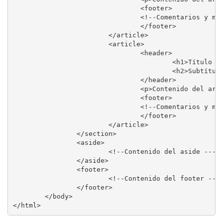
				<footer>

				<!--Comentarios y material relacionado --->

				</footer>

			</article>

			<article>

				<header>

					<h1>Título del artículo</h1>

					<h2>Subtítulo</h2>

				</header>

				<p>Contenido del artículo</p>

				<footer>

				<!--Comentarios y material relacionado --->

				</footer>

			</article>

		</section>

		<aside>

			<!--Contenido del aside --->

		</aside>

		<footer>

			<!--Contenido del footer --->

		</footer>

	</body>

</html>