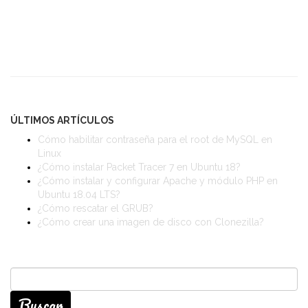
ÚLTIMOS ARTÍCULOS
Cómo habilitar contraseña para el root de MySQL en
Linux
¿Cómo instalar Packet Tracer 7 en Ubuntu 18?
¿Cómo instalar y configurar Apache y módulo PHP en
Ubuntu 18.04 LTS?
¿Cómo rescatar el GRUB?
¿Cómo crear una imagen de disco con Clonezilla?
Buscar: