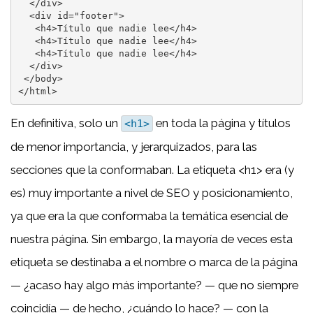
  </div>

  <div id="footer">

   <h4>Título que nadie lee</h4>

   <h4>Título que nadie lee</h4>

   <h4>Título que nadie lee</h4>

  </div>

 </body>

</html>
En definitiva, solo un
en toda la página y títulos
<h1>
de menor importancia, y jerarquizados, para las
secciones que la conformaban. La etiqueta <h1> era (y
es) muy importante a nivel de SEO y posicionamiento,
ya que era la que conformaba la temática esencial de
nuestra página. Sin embargo, la mayoría de veces esta
etiqueta se destinaba a el nombre o marca de la página
— ¿acaso hay algo más importante? — que no siempre
coincidía — de hecho, ¿cuándo lo hace? — con la