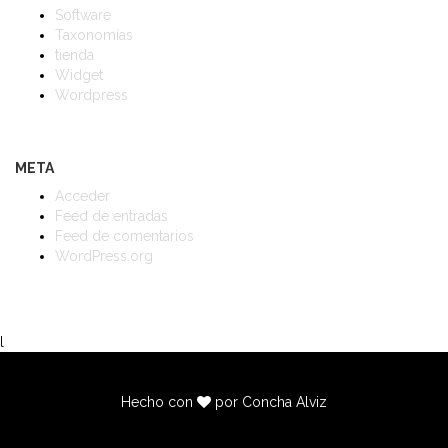
Software
Taxonomías
tienda
Widget
Wordpress
META
Acceder
Feed de entradas
Feed de comentarios
WordPress.org
l
Hecho con
por Concha Alviz