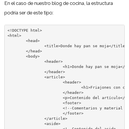
En el caso de nuestro blog de cocina, la estructura
podría ser de este tipo:
<!DOCTYPE html>

<html>

	<head>

		<title>Donde hay pan se moja</title>

	</head>

	<body>

		<header>

			<h1>Donde hay pan se moja</h1>

		</header>

		<article>

			<header>

				<h1>Friajones con chorizo</h1>

			</header>

			<p>Contenido del artículo</p>

			<footer>

			<!--Comentarios y material relacionado --->

			</footer>

		</article>

		<aside>

			<!--Contenido del aside --->
