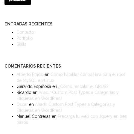
ENTRADAS RECIENTES
Contacto
Portfolio
Skills
COMENTARIOS RECIENTES
Alberto Prado
en
Cómo habilitar contraseña para el root
de MySQL en Linux
Gerardo Espinosa
en
¿Cómo rescatar el GRUB?
Ricardo
en
Añadir Custom Post Types a Categorías y
Etiquetas en WordPress
Oscar
en
Añadir Custom Post Types a Categorías y
Etiquetas en WordPress
Manuel Contreras
en
Precarga tu web con Jquery en tres
pasos