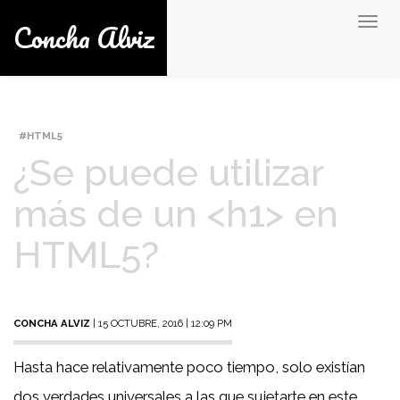
Concha Alviz
Togg
navig
HTML5
¿Se puede utilizar
más de un <h1> en
HTML5?
CONCHA ALVIZ
| 15 OCTUBRE, 2016 | 12:09 PM
Hasta hace relativamente poco tiempo, solo existían
dos verdades universales a las que sujetarte en este