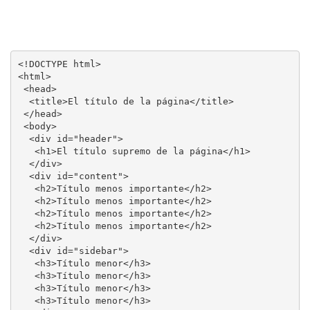
<!DOCTYPE html>

<html>

 <head>

  <title>El título de la página</title>

 </head>

 <body>

  <div id="header">

   <h1>El título supremo de la página</h1>

  </div>

  <div id="content">

   <h2>Título menos importante</h2>

   <h2>Título menos importante</h2>

   <h2>Título menos importante</h2>

   <h2>Título menos importante</h2>

  </div>

  <div id="sidebar">

   <h3>Título menor</h3>

   <h3>Título menor</h3>

   <h3>Título menor</h3>

   <h3>Título menor</h3>
