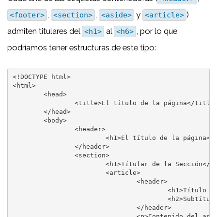
,
,
y
)
<footer>
<section>
<aside>
<article>
admiten titulares del
al
, por lo que
<h1>
<h6>
podríamos tener estructuras de este tipo:
<!DOCTYPE html>

<html>

	<head>

		<title>El título de la página</title>

	</head>

	<body>

		<header>

			<h1>El título de la página</h1>

		</header>

		<section>

			<h1>Títular de la Sección</h1>

			<article>

				<header>

					<h1>Título del artículo</h1>

					<h2>Subtítulo</h2>

				</header>

				<p>Contenido del artículo</p>
