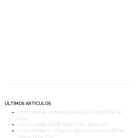
ÚLTIMOS ARTÍCULOS
Cómo habilitar contraseña para el root de MySQL en
Linux
¿Cómo instalar Packet Tracer 7 en Ubuntu 18?
¿Cómo instalar y configurar Apache y módulo PHP en
Ubuntu 18.04 LTS?