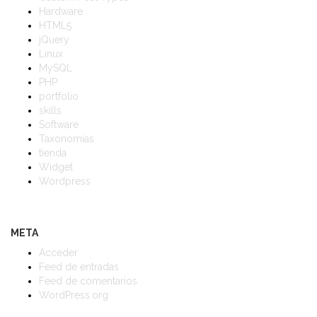
Hardware
HTML5
jQuery
Linux
MySQL
PHP
portfolio
skills
Software
Taxonomías
tienda
Widget
Wordpress
META
Acceder
Feed de entradas
Feed de comentarios
WordPress.org