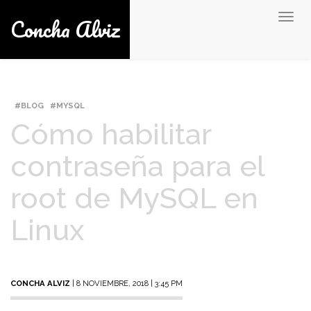
Concha Alviz
Togg
navig
BLOG
MYSQL
Cómo habilitar
contraseña para el
root de MySQL en
Linux
CONCHA ALVIZ
| 8 NOVIEMBRE, 2018 | 3:45 PM