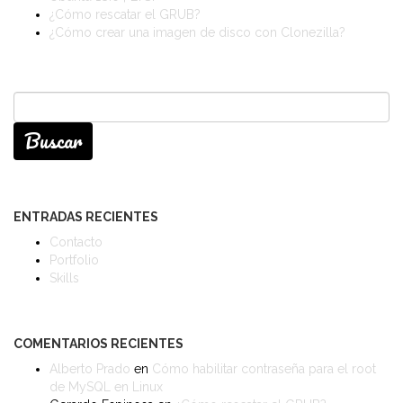
¿Cómo rescatar el GRUB?
¿Cómo crear una imagen de disco con Clonezilla?
Buscar:
ENTRADAS RECIENTES
Contacto
Portfolio
Skills
COMENTARIOS RECIENTES
Alberto Prado
en
Cómo habilitar contraseña para el root
de MySQL en Linux