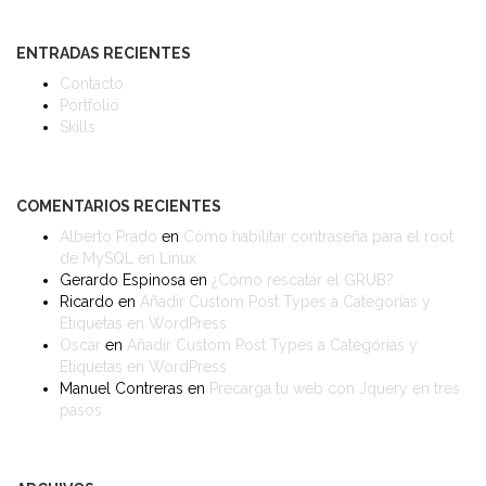
ENTRADAS RECIENTES
Contacto
Portfolio
Skills
COMENTARIOS RECIENTES
Alberto Prado
en
Cómo habilitar contraseña para el root
de MySQL en Linux
Gerardo Espinosa
en
¿Cómo rescatar el GRUB?
Ricardo
en
Añadir Custom Post Types a Categorías y
Etiquetas en WordPress
Oscar
en
Añadir Custom Post Types a Categorías y
Etiquetas en WordPress
Manuel Contreras
en
Precarga tu web con Jquery en tres
pasos