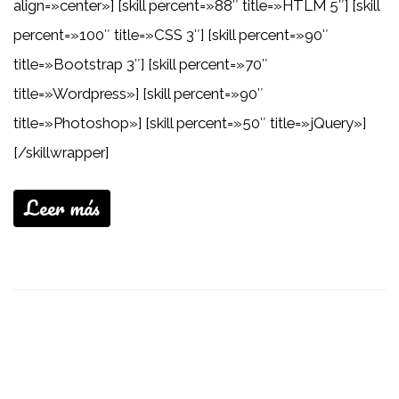
align=»center»] [skill percent=»88″ title=»HTLM 5″] [skill
percent=»100″ title=»CSS 3″] [skill percent=»90″
title=»Bootstrap 3″] [skill percent=»70″
title=»Wordpress»] [skill percent=»90″
title=»Photoshop»] [skill percent=»50″ title=»jQuery»]
[/skillwrapper]
Leer más