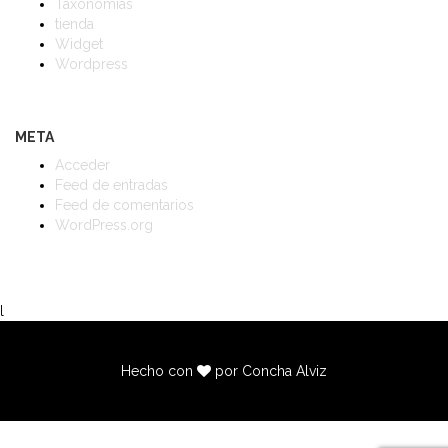
Taxonomías
tienda
Widget
Wordpress
META
Acceder
Feed de entradas
Feed de comentarios
WordPress.org
l
Hecho con
por Concha Alviz