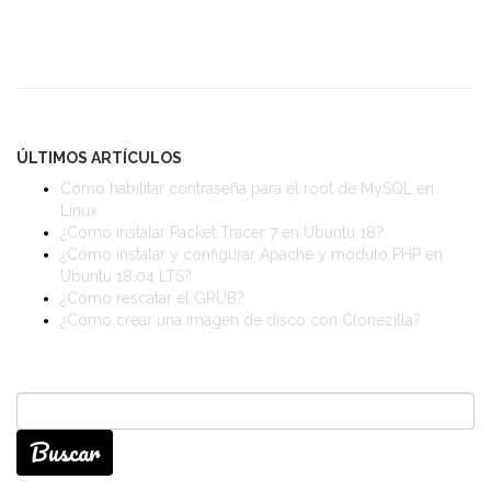
ÚLTIMOS ARTÍCULOS
Cómo habilitar contraseña para el root de MySQL en
Linux
¿Cómo instalar Packet Tracer 7 en Ubuntu 18?
¿Cómo instalar y configurar Apache y módulo PHP en
Ubuntu 18.04 LTS?
¿Cómo rescatar el GRUB?
¿Cómo crear una imagen de disco con Clonezilla?
Buscar: