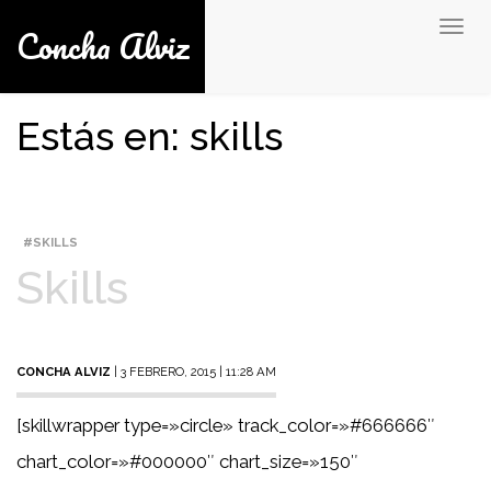
Concha Alviz
Togg
navig
Estás en: skills
SKILLS
Skills
CONCHA ALVIZ
| 3 FEBRERO, 2015 | 11:28 AM
[skillwrapper type=»circle» track_color=»#666666″
chart_color=»#000000″ chart_size=»150″