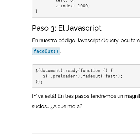
	left: 0;

	z-index: 1000;

}
Paso 3: El Javascript
En nuestro código Javascript/Jquery, oculta
.
faceOut()
$(document).ready(function () {

   $('.preloader').fadeOut('fast');

});
¡Y ya está! En tres pasos tendremos un magní
sucios… ¿A que mola?