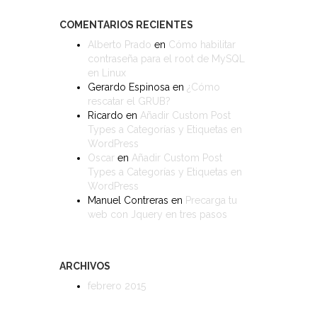
COMENTARIOS RECIENTES
Alberto Prado
en
Cómo habilitar
contraseña para el root de MySQL
en Linux
Gerardo Espinosa
en
¿Cómo
rescatar el GRUB?
Ricardo
en
Añadir Custom Post
Types a Categorías y Etiquetas en
WordPress
Oscar
en
Añadir Custom Post
Types a Categorías y Etiquetas en
WordPress
Manuel Contreras
en
Precarga tu
web con Jquery en tres pasos
ARCHIVOS
febrero 2015