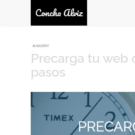
Concha Alviz
JQUERY
Precarga tu web 
pasos