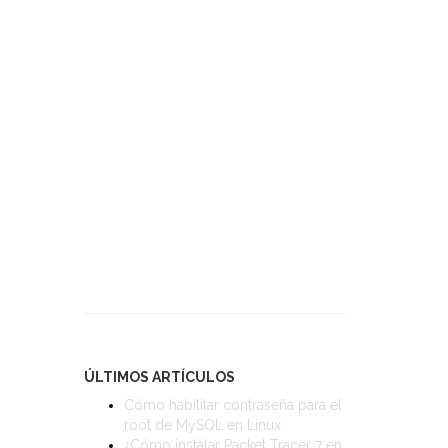
ÚLTIMOS ARTÍCULOS
Cómo habilitar contraseña para el
root de MySQL en Linux
¿Cómo instalar Packet Tracer 7 en