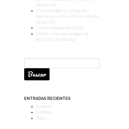
Ubuntu 18?
¿Cómo instalar y configurar
Apache y módulo PHP en Ubuntu
18.04 LTS?
¿Cómo rescatar el GRUB?
¿Cómo crear una imagen de
disco con Clonezilla?
Buscar:
ENTRADAS RECIENTES
Contacto
Portfolio
Skills