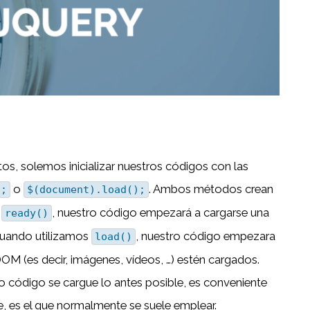
s, solemos inicializar nuestros códigos con las
o
. Ambos métodos crean
);
$(document).load();
s
, nuestro código empezará a cargarse una
ready()
cuando utilizamos
, nuestro código empezara
load()
M (es decir, imágenes, vídeos, …) estén cargados.
ro código se cargue lo antes posible, es conveniente
e, es el que normalmente se suele emplear.