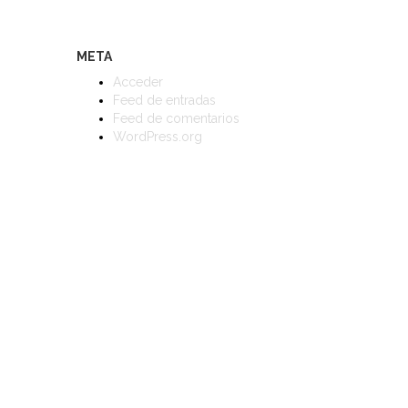
META
Acceder
Feed de entradas
Feed de comentarios
WordPress.org