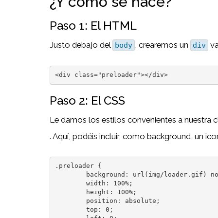
¿Y cómo se hace?
Paso 1: El HTML
Justo debajo del
, crearemos un
va
body
div
<div class="preloader"></div>
Paso 2: El CSS
Le damos los estilos convenientes a nuestra 
. Aquí, podéis incluir, como background, un ic
.preloader {

	background: url(img/loader.gif) no-repeat center #000;

	width: 100%;

	height: 100%;

	position: absolute;

	top: 0;
