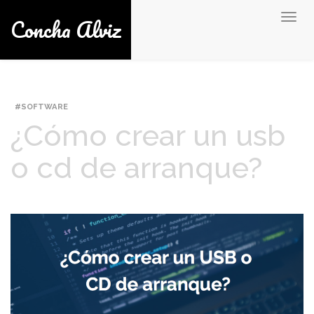
Concha Alviz
Togg
navig
SOFTWARE
¿Cómo crear un usb
o cd de arranque?