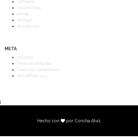
Software
Taxonomías
tienda
Widget
Wordpress
META
Acceder
Feed de entradas
Feed de comentarios
WordPress.org
l
Hecho con
por Concha Alviz