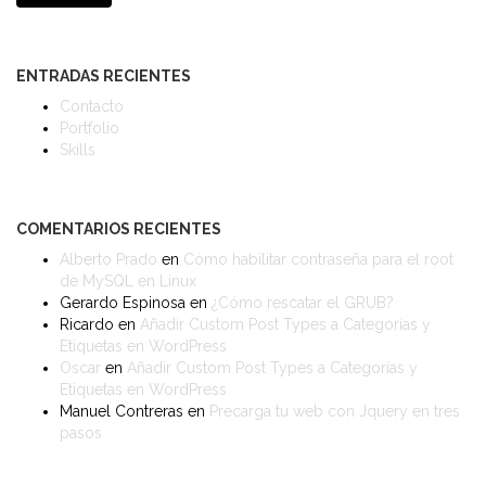
ENTRADAS RECIENTES
Contacto
Portfolio
Skills
COMENTARIOS RECIENTES
Alberto Prado
en
Cómo habilitar contraseña para el root
de MySQL en Linux
Gerardo Espinosa
en
¿Cómo rescatar el GRUB?
Ricardo
en
Añadir Custom Post Types a Categorías y
Etiquetas en WordPress
Oscar
en
Añadir Custom Post Types a Categorías y
Etiquetas en WordPress
Manuel Contreras
en
Precarga tu web con Jquery en tres
pasos