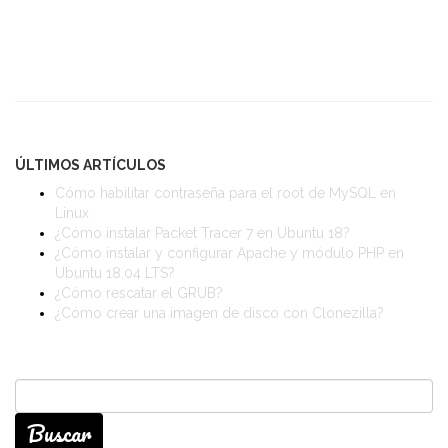
ÚLTIMOS ARTÍCULOS
Cómo habilitar contraseña para el root de MySQL en
Linux
¿Cómo instalar Packet Tracer 7 en Ubuntu 18?
¿Cómo instalar y configurar Apache y módulo PHP en
Ubuntu 18.04 LTS?
¿Cómo rescatar el GRUB?
¿Cómo crear una imagen de disco con Clonezilla?
Buscar: