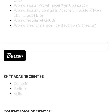
Linux
¿Cómo instalar Packet Tracer 7 en Ubuntu 18?
¿Cómo instalar y configurar Apache y módulo PHP en
Ubuntu 18.04 LTS?
¿Cómo rescatar el GRUB?
¿Cómo crear una imagen de disco con Clonezilla?
Buscar:
ENTRADAS RECIENTES
Contacto
Portfolio
Skills