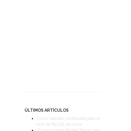
ÚLTIMOS ARTÍCULOS
Cómo habilitar contraseña para el
root de MySQL en Linux
¿Cómo instalar Packet Tracer 7 en