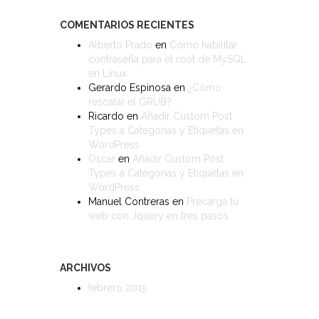
COMENTARIOS RECIENTES
Alberto Prado
en
Cómo habilitar
contraseña para el root de MySQL
en Linux
Gerardo Espinosa
en
¿Cómo
rescatar el GRUB?
Ricardo
en
Añadir Custom Post
Types a Categorías y Etiquetas en
WordPress
Oscar
en
Añadir Custom Post
Types a Categorías y Etiquetas en
WordPress
Manuel Contreras
en
Precarga tu
web con Jquery en tres pasos
ARCHIVOS
febrero 2015