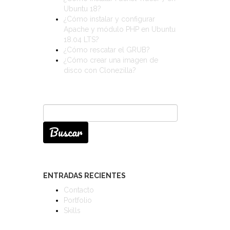
Ubuntu 18?
¿Cómo instalar y configurar
Apache y módulo PHP en Ubuntu
18.04 LTS?
¿Cómo rescatar el GRUB?
¿Cómo crear una imagen de
disco con Clonezilla?
Buscar:
ENTRADAS RECIENTES
Contacto
Portfolio
Skills